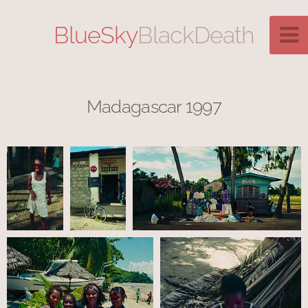
BlueSky
BlackDeath
Madagascar 1997