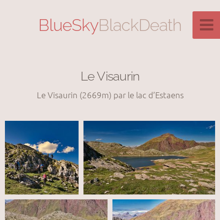
BlueSky
BlackDeath
Le Visaurin
Le Visaurin (2669m) par le lac d’Estaens