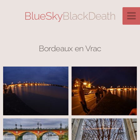
BlueSky
BlackDeath
Bordeaux en Vrac